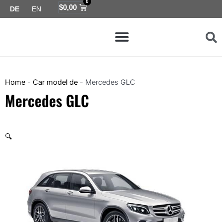
0
Zum
Warenkorb
$
0,00
DE
EN
Inhalt
Menü
springen
Map coverage de
Compatibility de
Home
-
Car model de
-
Mercedes GLC
Mercedes GLC
🔍