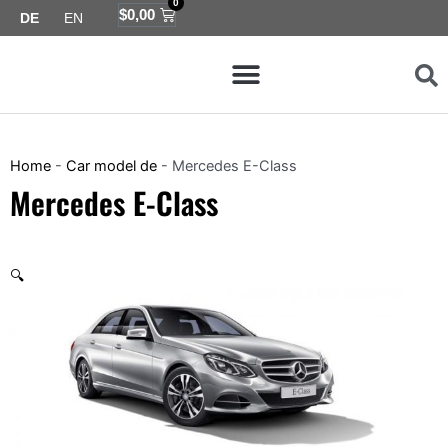
0
Zum
Warenkorb
$
0,00
DE
EN
Inhalt
Menü
springen
Map coverage de
Compatibility de
Home
-
Car model de
-
Mercedes E-Class
Mercedes E-Class
🔍