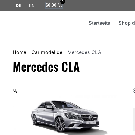
0
Zum
Warenkorb
$
0,00
DE
EN
Inhalt
springen
Startseite
Shop d
Home
-
Car model de
-
Mercedes CLA
Mercedes CLA
🔍