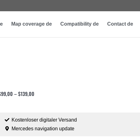
e
Map coverage de
Compatibility de
Contact de
$
99,00
–
$
139,00
Kostenloser digitaler Versand
Mercedes navigation update